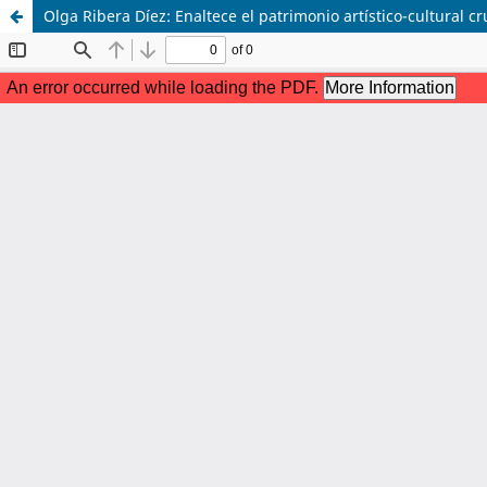
Olga Ribera Díez: Enaltece el patrimonio artístico-cultural 