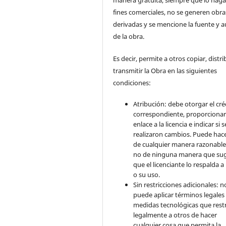
fines comerciales, no se generen obra
derivadas y se mencione la fuente y a
de la obra.
Es decir, permite a otros copiar, distri
transmitir la Obra en las siguientes
condiciones:
Atribución: debe otorgar el cré
correspondiente, proporcionar
enlace a la licencia e indicar si s
realizaron cambios. Puede hac
de cualquier manera razonable
no de ninguna manera que sug
que el licenciante lo respalda a
o su uso.
Sin restricciones adicionales: n
puede aplicar términos legales
medidas tecnológicas que rest
legalmente a otros de hacer
cualquier cosa que permita la