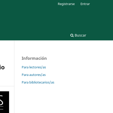
Registrarse
Entrar
Buscar
Información
io
Para lectores/as
Para autores/as
Para bibliotecarios/as