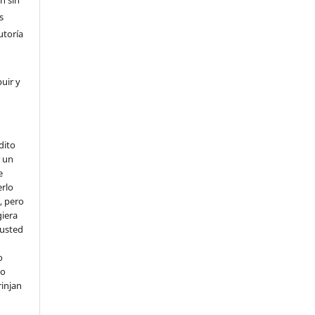
s
utoría
buir y
dito
 un
e
erlo
, pero
iera
 usted
o
 o
rinjan