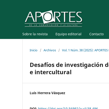
Sobre la revista
Equipo editorial
Contacto
Inicio
/
Archivos
/
Vol. 1 Núm. 38 (2025): APORT
Desafíos de investigación d
e intercultural
Luis Herrera Vásquez
DOI:
https://doi.org/10.56992/a.v1i38.496