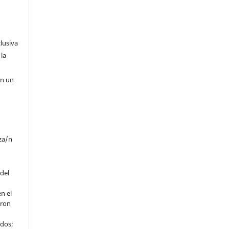
clusiva
 la
en un
iza/n
 del
n el
eron
ados;