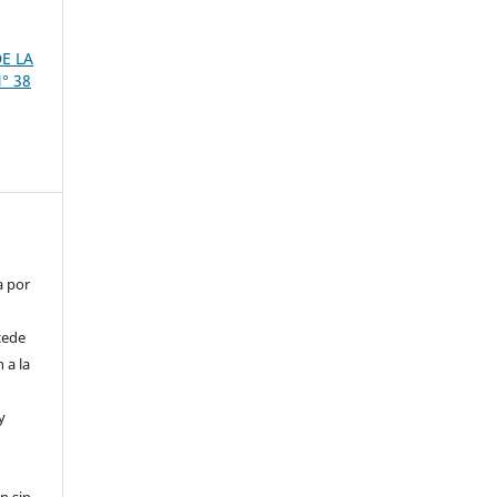
DE LA
° 38
a por
 cede
 a la
s
y
n sin