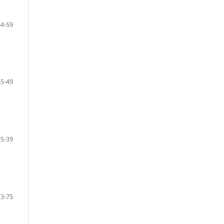
54-59
45-49
35-39
73-75