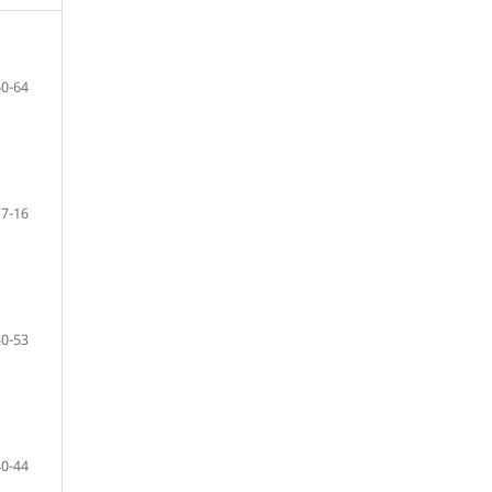
60-64
7-16
50-53
40-44