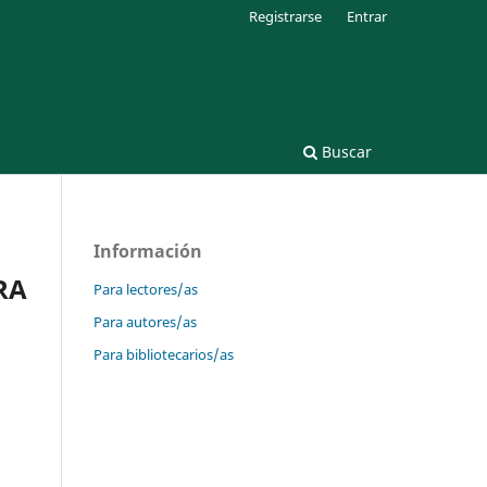
Registrarse
Entrar
Buscar
Información
RA
Para lectores/as
Para autores/as
Para bibliotecarios/as